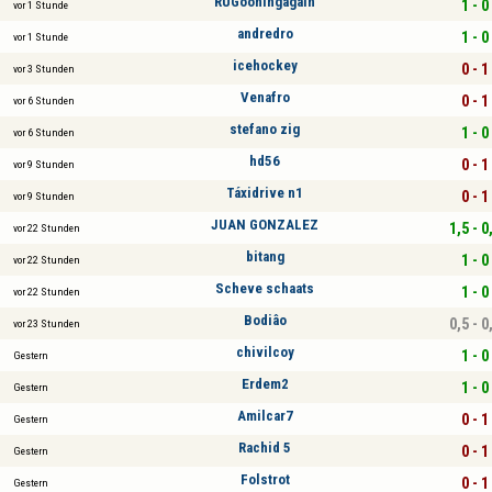
RUGooningagain
1 - 0
vor 1 Stunde
andredro
1 - 0
vor 1 Stunde
icehockey
0 - 1
vor 3 Stunden
Venafro
0 - 1
vor 6 Stunden
stefano zig
1 - 0
vor 6 Stunden
hd56
0 - 1
vor 9 Stunden
Táxidrive n1
0 - 1
vor 9 Stunden
JUAN GONZALEZ
1,5 - 0
vor 22 Stunden
bitang
1 - 0
vor 22 Stunden
Scheve schaats
1 - 0
vor 22 Stunden
Bodiâo
0,5 - 0
vor 23 Stunden
chivilcoy
1 - 0
Gestern
Erdem2
1 - 0
Gestern
Amilcar7
0 - 1
Gestern
Rachid 5
0 - 1
Gestern
Folstrot
0 - 1
Gestern