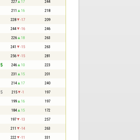
227
17
244
211
16
218
228
-17
209
244
-16
246
226
18
263
241
-15
263
256
-15
281
,5
246
10
223
231
15
201
214
17
240
,5
215
-1
197
199
16
197
184
15
172
197
-13
257
211
-14
263
222
-11
331