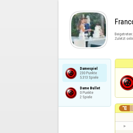
Franc
Beigetreten
Zuletzt onli
Damespiel

230 Punkte

5.313 Spiele
Dame Bullet

0 Punkte

2 Spiele
