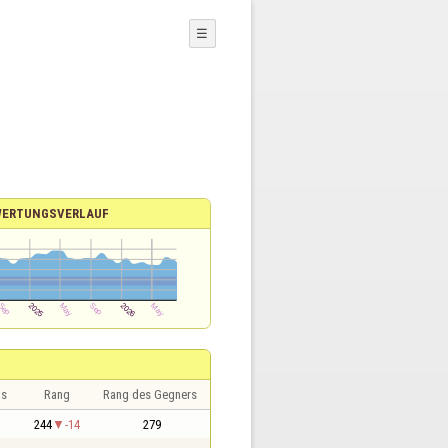
☰
ERTUNGSVERLAUF
is
Rang
Rang des Gegners
244
-14
279