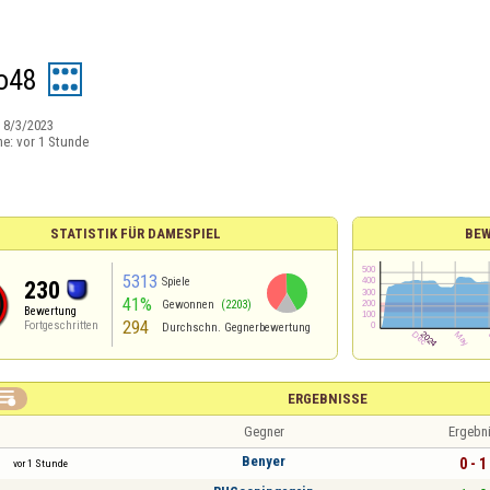
o48
:
8/3/2023
ne:
vor 1 Stunde
STATISTIK FÜR DAMESPIEL
BEW
5313
Spiele
230
41%
Gewonnen
(2203)
Bewertung
294
Fortgeschritten
Durchschn. Gegnerbewertung

ERGEBNISSE
Gegner
Ergebn
Benyer
0 - 1
vor 1 Stunde