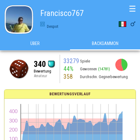
☰
Francisco767

Despot
ÜBER
BACKGAMMON
33279
Spiele
340
44%
Gewonnen
(14781)
Bewertung
358
Amateur
Durchschn. Gegnerbewertung
BEWERTUNGSVERLAUF