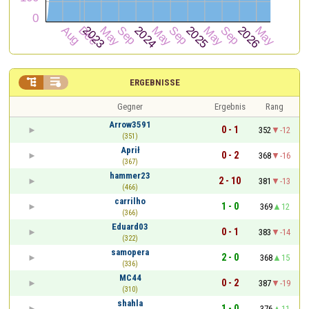


ERGEBNISSE
Gegner
Ergebnis
Rang
Arrow3591
0 - 1
352
-12
(351)
Aprił
0 - 2
368
-16
(367)
hammer23
2 - 10
381
-13
(466)
carrilho
1 - 0
369
12
(366)
Eduard03
0 - 1
383
-14
(322)
samopera
2 - 0
368
15
(336)
MC44
0 - 2
387
-19
(310)
shahla
1 - 0
376
11