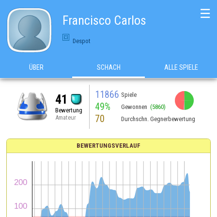
☰
Francisco Carlos
Despot
ÜBER
SCHACH
ALLE SPIELE
11866
Spiele
41
49%
Gewonnen
(5860)
Bewertung
70
Amateur
Durchschn. Gegnerbewertung
BEWERTUNGSVERLAUF