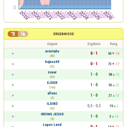


ERGEBNISSE
Gegner
Ergebnis
Rang
ermitaño
0 - 1
56
-15
(80)
bajusz69
0 - 1
73
-17
(53)
zouar
1 - 0
58
15
(34)
EJDER
1 - 0
36
22
(166)
allouc
1 - 0
21
15
(4)
ILDIKÓ
0,5 - 0,5
19
2
(60)
IRVING JESUS
1 - 0
3
16
(0)
Lupus Lend
0 - 1
14
-11