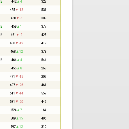
,5
442
4
328
455
-13
531
460
-5
389
,5
459
1
377
,5
461
-2
425
480
-19
419
468
12
378
,5
464
4
544
456
8
268
471
-15
207
497
-26
461
511
-14
557
531
-20
446
524
7
164
509
15
496
497
12
310