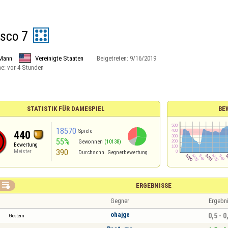
isco 7
Mann
Vereinigte Staaten
Beigetreten:
9/16/2019
ne:
vor 4 Stunden
STATISTIK FÜR DAMESPIEL
BE
18570
Spiele
440
55%
Gewonnen
(10138)
Bewertung
390
Meister
Durchschn. Gegnerbewertung

ERGEBNISSE
Gegner
Ergebn
ohajge
0,5 - 0
Gestern