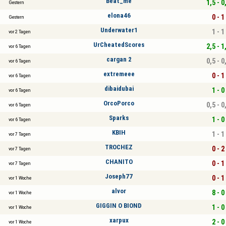
Beat_me
1,5 - 0
Gestern
elona46
0 - 1
Gestern
Underwater1
1 - 1
vor 2 Tagen
UrCheatedScores
2,5 - 1
vor 6 Tagen
cargan 2
0,5 - 0
vor 6 Tagen
extremeee
0 - 1
vor 6 Tagen
dibaidubai
1 - 0
vor 6 Tagen
OrcoPorco
0,5 - 0
vor 6 Tagen
Sparks
1 - 0
vor 6 Tagen
KBIH
1 - 1
vor 7 Tagen
TROCHEZ
0 - 2
vor 7 Tagen
CHANITO
0 - 1
vor 7 Tagen
Joseph77
0 - 1
vor 1 Woche
alvor
8 - 0
vor 1 Woche
GIGGIN O BIOND
1 - 0
vor 1 Woche
xarpux
2 - 0
vor 1 Woche