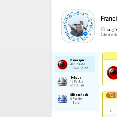
Franc


64
Zuletzt onli
Damespiel

440 Punkte

18.570 Spiele
Schach

17 Punkte

607 Spiele
Blitzschach


0 Punkte

1 Spiel