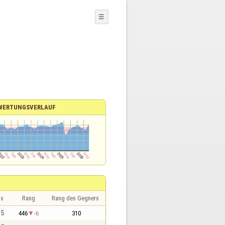
☰
WERTUNGSVERLAUF
is
Rang
Rang des Gegners
,5
446
-6
310