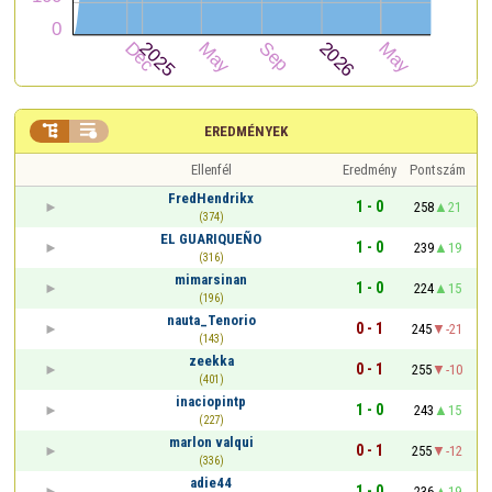


EREDMÉNYEK
Ellenfél
Eredmény
Pontszám
FredHendrikx
1 - 0
258
21
(374)
EL GUARIQUEÑO
1 - 0
239
19
(316)
mimarsinan
1 - 0
224
15
(196)
nauta_Tenorio
0 - 1
245
-21
(143)
zeekka
0 - 1
255
-10
(401)
inaciopintp
1 - 0
243
15
(227)
marlon valqui
0 - 1
255
-12
(336)
adie44
1 - 0
236
19