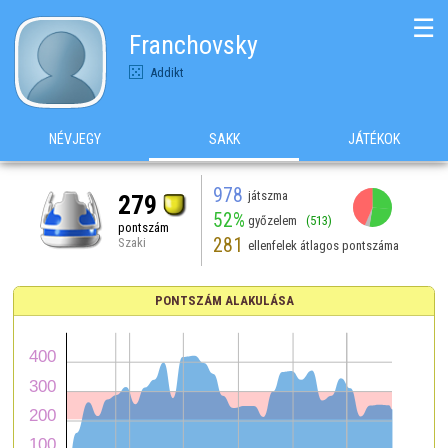
☰
Franchovsky
Addikt
NÉVJEGY
SAKK
JÁTÉKOK
978
játszma
279
52%
győzelem
(513)
pontszám
281
Szaki
ellenfelek átlagos pontszáma
PONTSZÁM ALAKULÁSA