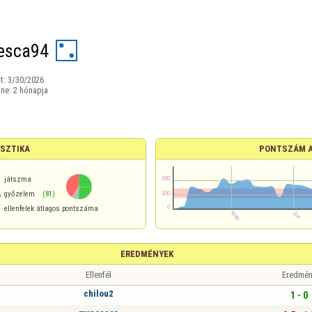
esca94
t:
3/30/2026
ine:
2 hónapja
ISZTIKA
PONTSZÁM 
játszma
%
győzelem
(81)
ellenfelek átlagos pontszáma
EREDMÉNYEK
Ellenfél
Eredmén
chilou2
1 - 0