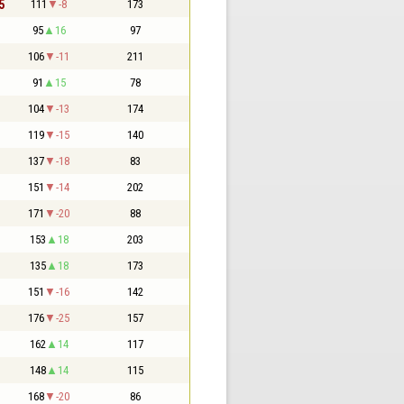
5
111
-8
173
95
16
97
106
-11
211
91
15
78
104
-13
174
119
-15
140
137
-18
83
151
-14
202
171
-20
88
153
18
203
135
18
173
151
-16
142
176
-25
157
162
14
117
148
14
115
168
-20
86