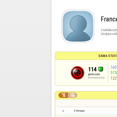
Franc
Csatlakozot
Utoljára onl
DÁMA STAT
160
114
51
pontszám
122
Középmezőny


2 hónapja