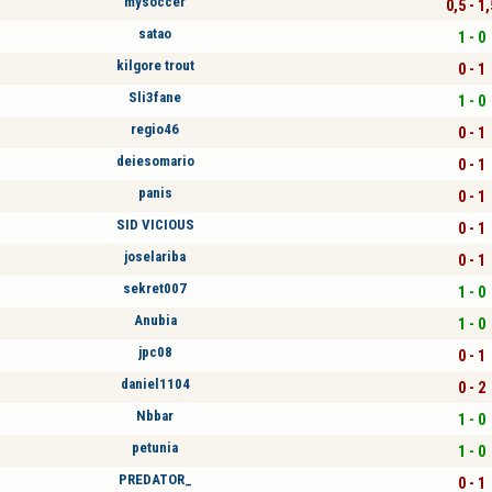
mysoccer
0,5 - 1,
satao
1 - 0
kilgore trout
0 - 1
Sli3fane
1 - 0
regio46
0 - 1
deiesomario
0 - 1
panis
0 - 1
SID VICIOUS
0 - 1
joselariba
0 - 1
sekret007
1 - 0
Anubia
1 - 0
jpc08
0 - 1
daniel1104
0 - 2
Nbbar
1 - 0
petunia
1 - 0
PREDATOR_
0 - 1