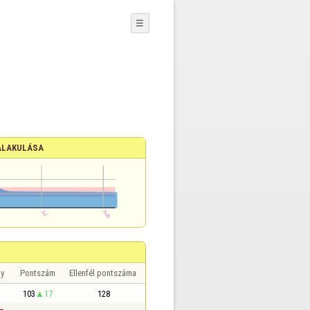
☰
ALAKULÁSA
y
Pontszám
Ellenfél pontszáma
103
17
128