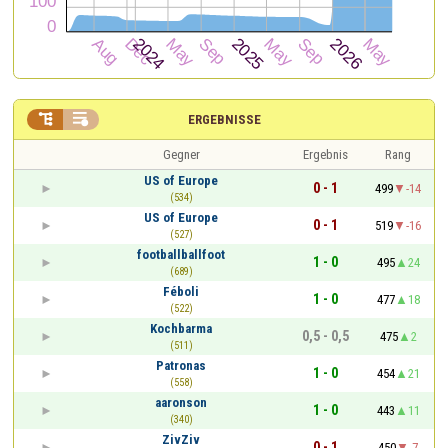


ERGEBNISSE
Gegner
Ergebnis
Rang
US of Europe
0 - 1
499
-14
(534)
US of Europe
0 - 1
519
-16
(527)
footballballfoot
1 - 0
495
24
(689)
Féboli
1 - 0
477
18
(522)
Kochbarma
0,5 - 0,5
475
2
(511)
Patronas
1 - 0
454
21
(558)
aaronson
1 - 0
443
11
(340)
ZivZiv
0 - 1
450
-7