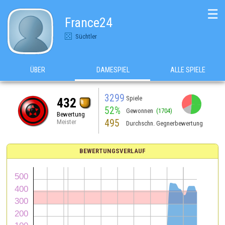
☰
France24
Süchtler
ÜBER
DAMESPIEL
ALLE SPIELE
3299
Spiele
432
52%
Gewonnen
(1704)
Bewertung
495
Meister
Durchschn. Gegnerbewertung
BEWERTUNGSVERLAUF