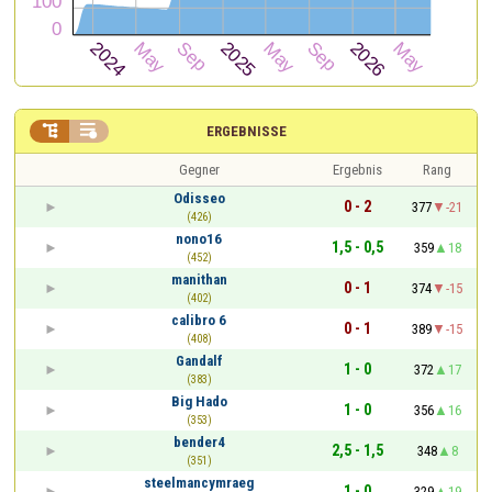


ERGEBNISSE
Gegner
Ergebnis
Rang
Odisseo
0 - 2
377
-21
(426)
nono16
1,5 - 0,5
359
18
(452)
manithan
0 - 1
374
-15
(402)
calibro 6
0 - 1
389
-15
(408)
Gandalf
1 - 0
372
17
(383)
Big Hado
1 - 0
356
16
(353)
bender4
2,5 - 1,5
348
8
(351)
steelmancymraeg
1 - 0
329
19