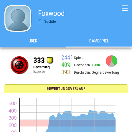
☰
Foxwood
Süchtler
ÜBER
DAMESPIEL
2441
Spiele
333
40%
Gewonnen
(988)
Bewertung
393
Experte
Durchschn. Gegnerbewertung
BEWERTUNGSVERLAUF