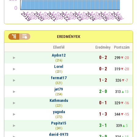


EREDMÉNYEK
Ellenfél
Eredmény
Pontszám
Aydın12
0 - 2
299
-20
(216)
Lorel
0 - 2
319
-20
(231)
fermat17
1 - 2
326
-7
(321)
jet79
2 - 0
313
13
(254)
Kathmandu
0 - 1
329
-16
(221)
yagoda
1 - 3
344
-15
(272)
Pupita15
3 - 1
339
5
(241)
david-0973
3 - 0
324
15