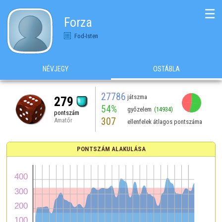
☰
Forza
Fod-Isten
NÉVJEGY
OSTÁBLA
27786
játszma
279
54%
győzelem
(14934)
pontszám
307
Amatőr
ellenfelek átlagos pontszáma
PONTSZÁM ALAKULÁSA