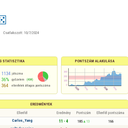
Csatlakozott:
10/7/2024
G STATISZTIKA
PONTSZÁM ALAKULÁSA
1134
játszma
36%
győzelem
(404)
364
ellenfelek átlagos pontszáma
EREDMÉNYEK
Ellenfél
Eredmény
Pontszám
Ellenfél pontszáma
Carlos_Yang
11 - 4
185
13
166