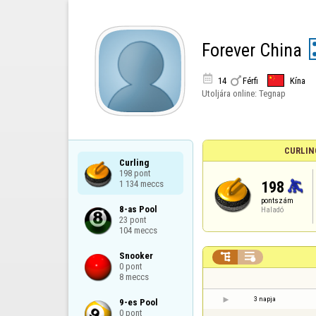
Forever China


14
Férfi
Kína
Utoljára online:
Tegnap
CURLIN
Curling

198 pont

198
1 134 meccs
pontszám
8-as Pool

Haladó
23 pont

104 meccs
Snooker



0 pont

8 meccs
3 napja
9-es Pool

0 pont
