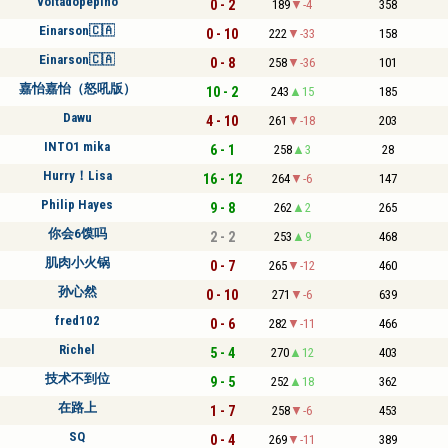
voltadopepino
0 - 2
189
-4
358
Einarson🇨🇦
0 - 10
222
-33
158
Einarson🇨🇦
0 - 8
258
-36
101
嘉怡嘉怡（怒吼版）
10 - 2
243
15
185
Dawu
4 - 10
261
-18
203
INTO1 mika
6 - 1
258
3
28
Hurry！Lisa
16 - 12
264
-6
147
Philip Hayes
9 - 8
262
2
265
你会6馍吗
2 - 2
253
9
468
肌肉小火锅
0 - 7
265
-12
460
孙心然
0 - 10
271
-6
639
fred102
0 - 6
282
-11
466
Richel
5 - 4
270
12
403
技术不到位
9 - 5
252
18
362
在路上
1 - 7
258
-6
453
SQ
0 - 4
269
-11
389