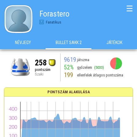
☰
Forastero
Fanatikus
NÉVJEGY
BULLET SAKK 2
JÁTÉKOK
9619
játszma
258
52%
győzelem
(5033)
pontszám
199
Szaki
ellenfelek átlagos pontszáma
PONTSZÁM ALAKULÁSA