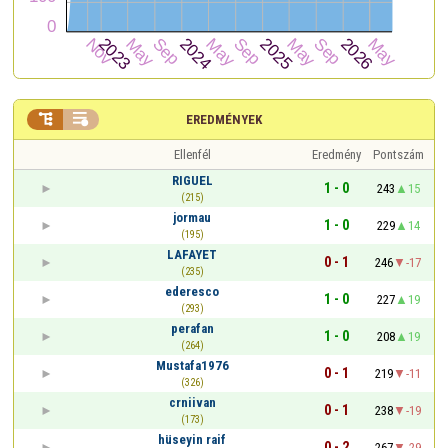


EREDMÉNYEK
Ellenfél
Eredmény
Pontszám
RIGUEL
1 - 0
243
15
(215)
jormau
1 - 0
229
14
(195)
LAFAYET
0 - 1
246
-17
(235)
ederesco
1 - 0
227
19
(293)
perafan
1 - 0
208
19
(264)
Mustafa1976
0 - 1
219
-11
(326)
crniivan
0 - 1
238
-19
(173)
hüseyin raif
0 - 2
267
-29