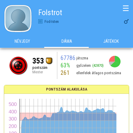
☰
Folstrot

Fod-Isten
NÉVJEGY
DÁMA
JÁTÉKOK
67786
játszma
353
63%
győzelem
(42870)
pontszám
261
Mester
ellenfelek átlagos pontszáma
PONTSZÁM ALAKULÁSA