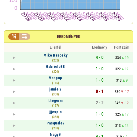


EREDMÉNYEK
Ellenfél
Eredmény
Pontszám
Mike Basosky
4 - 0
334
19
(202)
Gabriele38
1 - 0
322
12
(224)
Venpop
1 - 0
313
9
(146)
jamie 2
0 - 1
330
-17
(308)
thegerm
2 - 2
342
-12
(197)
jjjespin
1 - 0
325
17
(338)
Pasquale9
1 - 0
313
12
(230)
NagyB
4 - 1
310
3