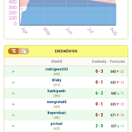


EREDMÉNYEK
Ellenfél
Eredmény
Pontszám
rodriguez333
0 - 3
640
-22
(604)
Blaky
0 - 1
653
-13
(615)
hankipanki
6 - 2
643
10
(596)
mengretadå
0 - 1
655
-12
(642)
Bayernbazi
0 - 2
671
-16
(681)
pictout
2 - 0
657
14
(622)