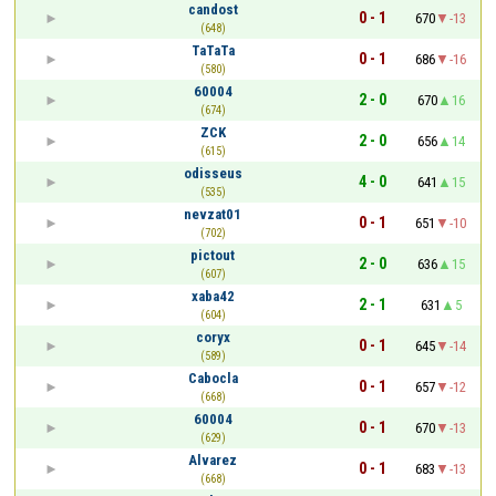
candost
0 - 1
670
-13
(648)
TaTaTa
0 - 1
686
-16
(580)
60004
2 - 0
670
16
(674)
ZCK
2 - 0
656
14
(615)
odisseus
4 - 0
641
15
(535)
nevzat01
0 - 1
651
-10
(702)
pictout
2 - 0
636
15
(607)
xaba42
2 - 1
631
5
(604)
coryx
0 - 1
645
-14
(589)
Cabocla
0 - 1
657
-12
(668)
60004
0 - 1
670
-13
(629)
Alvarez
0 - 1
683
-13
(668)