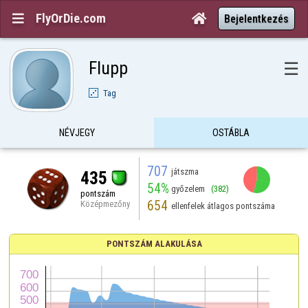
FlyOrDie.com


Bejelentkezés
Flupp
☰
Tag
NÉVJEGY
OSTÁBLA
707
játszma
435
54%
győzelem
(382)
pontszám
654
Középmezőny
ellenfelek átlagos pontszáma
PONTSZÁM ALAKULÁSA