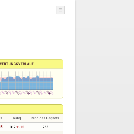
☰
WERTUNGSVERLAUF
is
Rang
Rang des Gegners
,5
312
-15
265