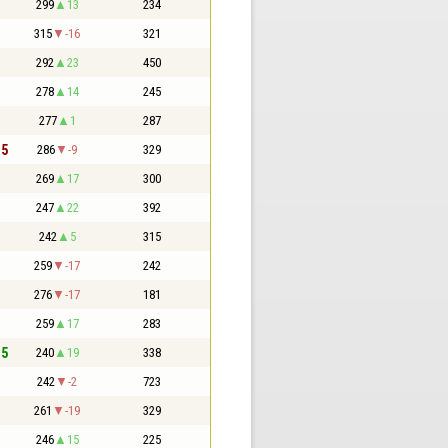
299
13
234
315
-16
321
292
23
450
278
14
245
277
1
287
,5
286
-9
329
269
17
300
247
22
392
242
5
315
259
-17
242
276
-17
181
259
17
283
,5
240
19
338
242
-2
723
261
-19
329
246
15
225