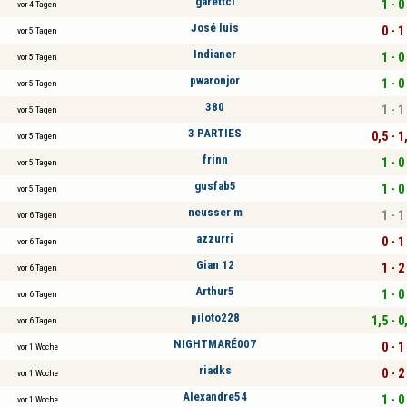
garettci
1 - 0
vor 4 Tagen
José luis
0 - 1
vor 5 Tagen
Indianer
1 - 0
vor 5 Tagen
pwaronjor
1 - 0
vor 5 Tagen
380
1 - 1
vor 5 Tagen
3 PARTIES
0,5 - 1
vor 5 Tagen
frinn
1 - 0
vor 5 Tagen
gusfab5
1 - 0
vor 5 Tagen
neusser m
1 - 1
vor 6 Tagen
azzurri
0 - 1
vor 6 Tagen
Gian 12
1 - 2
vor 6 Tagen
Arthur5
1 - 0
vor 6 Tagen
piloto228
1,5 - 0
vor 6 Tagen
NIGHTMARÉ007
0 - 1
vor 1 Woche
riadks
0 - 2
vor 1 Woche
Alexandre54
1 - 0
vor 1 Woche