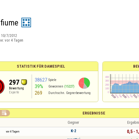
ofiume
:
10/7/2012
ne:
vor 4 Tagen
STATISTIK FÜR DAMESPIEL
BE
38627
Spiele
297
39%
Gewonnen
(15227)
Bewertung
269
Experte
Durchschn. Gegnerbewertung

ERGEBNISSE
Gegner
Ergebn
K-2
0,5 - 1
vor 4 Tagen