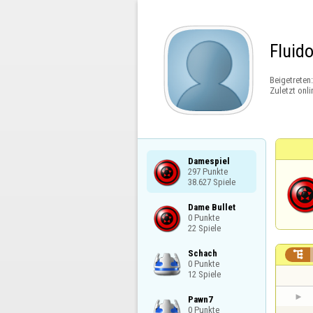
Fluid
Beigetreten
Zuletzt onli
Damespiel

297 Punkte

38.627 Spiele
Dame Bullet

0 Punkte

22 Spiele
Schach


0 Punkte

12 Spiele
Pawn7

0 Punkte
