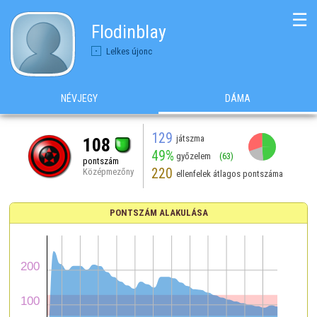
☰
Flodinblay
Lelkes újonc
NÉVJEGY
DÁMA
129
játszma
108
49%
győzelem
(63)
pontszám
220
Középmezőny
ellenfelek átlagos pontszáma
PONTSZÁM ALAKULÁSA