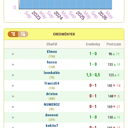


EREDMÉNYEK
Ellenfél
Eredmény
Pontszám
Elmoo
1 - 0
96
19
(156)
hussa
1 - 0
133
18
(168)
leonbaldo
1,5 - 0,5
125
8
(70)
franco54
0 - 1
143
-18
(106)
dristos
0 - 1
148
-5
(443)
NUMERO2
0 - 1
169
-21
(59)
dovesei
1 - 0
150
19
(219)
kekito7
0 - 1
163
-13