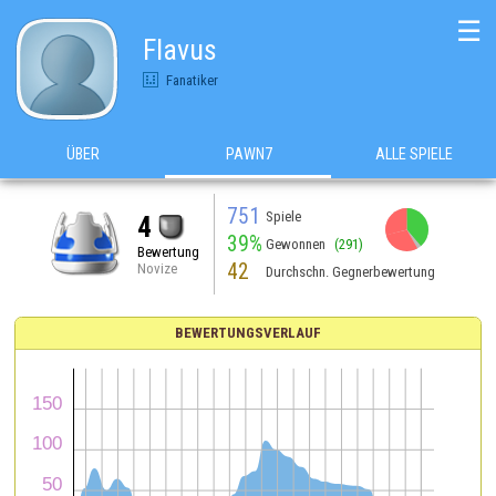
☰
Flavus
Fanatiker
ÜBER
PAWN7
ALLE SPIELE
751
Spiele
4
39%
Gewonnen
(291)
Bewertung
42
Novize
Durchschn. Gegnerbewertung
BEWERTUNGSVERLAUF