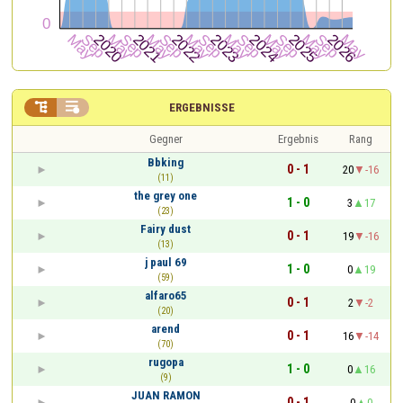


ERGEBNISSE
Gegner
Ergebnis
Rang
Bbking
0 - 1
20
-16
(11)
the grey one
1 - 0
3
17
(23)
Fairy dust
0 - 1
19
-16
(13)
j paul 69
1 - 0
0
19
(59)
alfaro65
0 - 1
2
-2
(20)
arend
0 - 1
16
-14
(70)
rugopa
1 - 0
0
16
(9)
JUAN RAMON
0 - 1
0
0