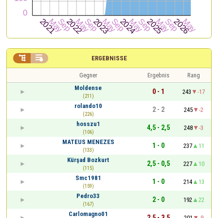


ERGEBNISSE
Gegner
Ergebnis
Rang
Moldense
0 - 1
243
-17
(211)
rolando10
2 - 2
245
-2
(226)
hosszu1
4,5 - 2,5
248
-3
(106)
MATEUS MENEZES
1 - 0
237
11
(133)
Kürşad Bozkurt
2,5 - 0,5
227
10
(115)
Smc1981
1 - 0
214
13
(159)
Pedro33
2 - 0
192
22
(167)
Carlomagno01
2,5 - 3,5
201
-9