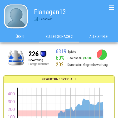
☰
Flanagan13
Fanatiker
ÜBER
BULLET-SCHACH 2
ALLE SPIELE
6319
Spiele
226
60%
Gewonnen
(3780)
Bewertung
202
Fortgeschritten
Durchschn. Gegnerbewertung
BEWERTUNGSVERLAUF