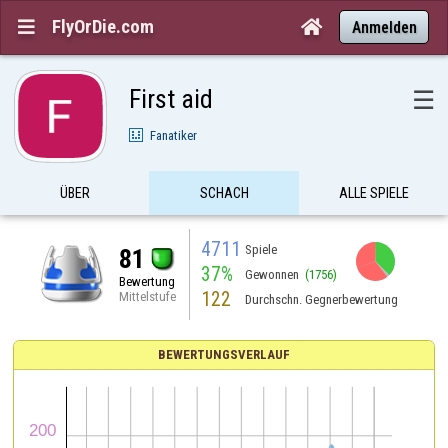
FlyOrDie.com


Anmelden
First aid
☰
Fanatiker
ÜBER
SCHACH
ALLE SPIELE
4711
Spiele
81
37%
Gewonnen
(1756)
Bewertung
122
Mittelstufe
Durchschn. Gegnerbewertung
BEWERTUNGSVERLAUF