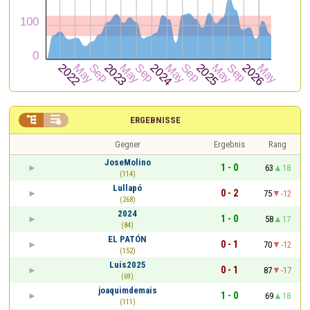


ERGEBNISSE
Gegner
Ergebnis
Rang
JoseMolino
1 - 0
63
18
(114)
Lullapó
0 - 2
75
-12
(268)
2024
1 - 0
58
17
(84)
EL PATÓN
0 - 1
70
-12
(152)
Luis2025
0 - 1
87
-17
(69)
joaquimdemais
1 - 0
69
18
(111)