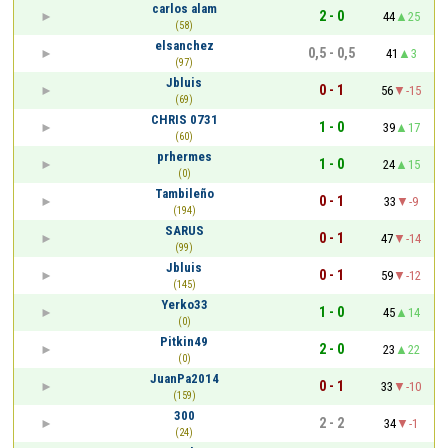
carlos alam
2 - 0
44
25
(58)
elsanchez
0,5 - 0,5
41
3
(97)
Jbluis
0 - 1
56
-15
(69)
CHRIS 0731
1 - 0
39
17
(60)
prhermes
1 - 0
24
15
(0)
Tambileño
0 - 1
33
-9
(194)
SARUS
0 - 1
47
-14
(99)
Jbluis
0 - 1
59
-12
(145)
Yerko33
1 - 0
45
14
(0)
Pitkin49
2 - 0
23
22
(0)
JuanPa2014
0 - 1
33
-10
(159)
300
2 - 2
34
-1
(24)