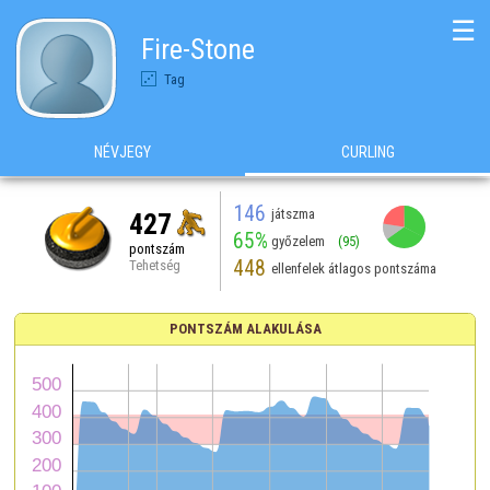
☰
Fire-Stone
Tag
NÉVJEGY
CURLING
146
játszma
427
65%
győzelem
(95)
pontszám
448
Tehetség
ellenfelek átlagos pontszáma
PONTSZÁM ALAKULÁSA