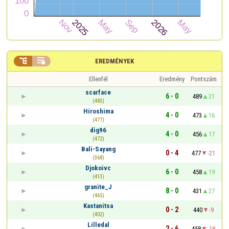


EREDMÉNYEK
Ellenfél
Eredmény
Pontszám
scarface
6 - 0
489
21
(485)
Hiroshima
4 - 0
473
16
(477)
dig96
4 - 0
456
17
(472)
Bali-Sayang
0 - 4
477
-21
(368)
Djokoivc
6 - 0
458
19
(413)
granite_J
8 - 0
431
27
(465)
Kastanitsa
0 - 2
440
-9
(402)
Lilledal
2 - 6
458
-18