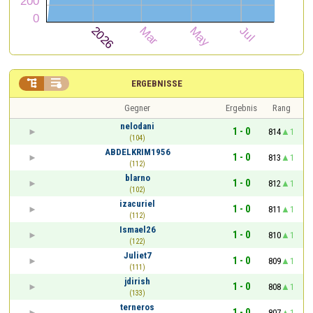


ERGEBNISSE
Gegner
Ergebnis
Rang
nelodani
1 - 0
814
1
(104)
ABDELKRIM1956
1 - 0
813
1
(112)
blarno
1 - 0
812
1
(102)
izacuriel
1 - 0
811
1
(112)
Ismael26
1 - 0
810
1
(122)
Juliet7
1 - 0
809
1
(111)
jdirish
1 - 0
808
1
(133)
terneros
1 - 0
807
1