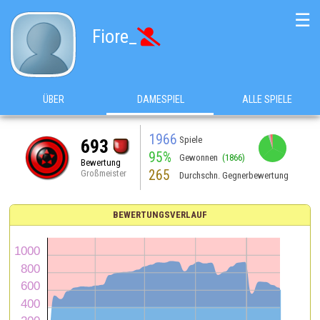
☰
Fiore_

ÜBER
DAMESPIEL
ALLE SPIELE
1966
Spiele
693
95%
Gewonnen
(1866)
Bewertung
265
Großmeister
Durchschn. Gegnerbewertung
BEWERTUNGSVERLAUF