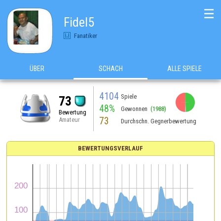
☰
Fidel5
Fanatiker
ÜBER
SCHACH
ALLE SPIELE
4104
Spiele
73
48%
Gewonnen
(1988)
Bewertung
73
Amateur
Durchschn. Gegnerbewertung
BEWERTUNGSVERLAUF