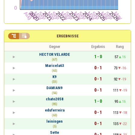


ERGEBNISSE
Gegner
Ergebnis
Rang
HECTOR VELARDE
1 - 0
57
16
(67)
Maricela63
0 - 1
73
-16
(65)
K9
0 - 1
92
-19
(33)
DAMIAN9
0 - 1
111
-19
(56)
chato2058
1 - 0
95
16
(85)
eduferreira
0 - 1
113
-18
(60)
leiningen
0 - 1
135
-22
(5)
Sette
0 - 1
158
-23