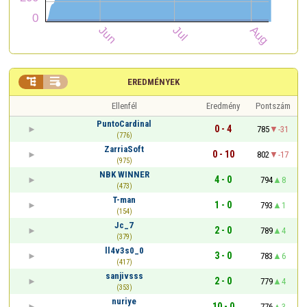


EREDMÉNYEK
Ellenfél
Eredmény
Pontszám
PuntoCardinal
0 - 4
785
-31
(776)
ZarriaSoft
0 - 10
802
-17
(975)
NBK WINNER
4 - 0
794
8
(473)
T-man
1 - 0
793
1
(154)
Jc_7
2 - 0
789
4
(379)
ll4v3s0_0
3 - 0
783
6
(417)
sanjivsss
2 - 0
779
4
(353)
nuriye
10 - 0
776
3