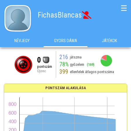
☰
FichasBlancas

NÉVJEGY
GYORS DÁMA
JÁTÉKOK
216
játszma
0
78%
győzelem
(169)
pontszám
399
Újonc
ellenfelek átlagos pontszáma
PONTSZÁM ALAKULÁSA