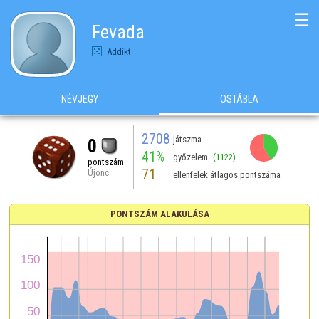
☰
Fevada
Addikt
NÉVJEGY
OSTÁBLA
2708
játszma
0
41%
győzelem
(1122)
pontszám
71
Újonc
ellenfelek átlagos pontszáma
PONTSZÁM ALAKULÁSA