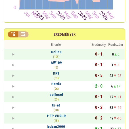


EREDMÉNYEK
Ellenfél
Eredmény
Pontszám
Colin8
0 - 1
0
0
(103)
AW109
0 - 1
1
-1
(5)
DR1
0 - 5
23
-22
(59)
Betti3
2 - 0
6
17
(26)
sellosel
0 - 1
17
-11
(53)
th-ef
0 - 2
33
-16
(38)
HEP VURUR
0 - 2
49
-16
(43)
boban2000
5 - 1
32
17