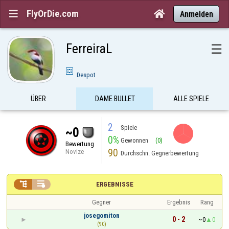
FlyOrDie.com


Anmelden
FerreiraL
☰
Despot
ÜBER
DAME BULLET
ALLE SPIELE
2
Spiele
~0
0%
Gewonnen
(0)
Bewertung
90
Novize
Durchschn. Gegnerbewertung


ERGEBNISSE
Gegner
Ergebnis
Rang
josegomiton
0 - 2
~0
0
(90)