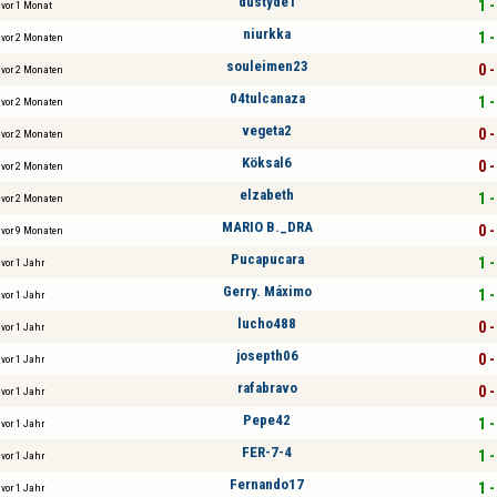
dustyde1
1 -
vor 1 Monat
niurkka
1 -
vor 2 Monaten
souleimen23
0 -
vor 2 Monaten
04tulcanaza
1 -
vor 2 Monaten
vegeta2
0 -
vor 2 Monaten
Köksal6
0 -
vor 2 Monaten
elzabeth
1 -
vor 2 Monaten
MARIO B._DRA
0 -
vor 9 Monaten
Pucapucara
1 -
vor 1 Jahr
Gerry. Máximo
1 -
vor 1 Jahr
lucho488
0 -
vor 1 Jahr
josepth06
0 -
vor 1 Jahr
rafabravo
0 -
vor 1 Jahr
Pepe42
1 -
vor 1 Jahr
FER-7-4
1 -
vor 1 Jahr
Fernando17
1 -
vor 1 Jahr