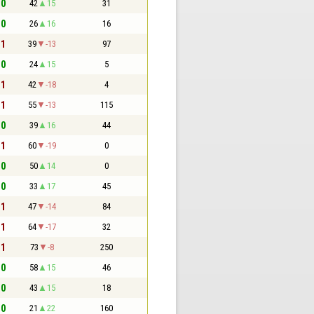
 0
42
15
31
 0
26
16
16
 1
39
-13
97
 0
24
15
5
 1
42
-18
4
 1
55
-13
115
 0
39
16
44
 1
60
-19
0
 0
50
14
0
 0
33
17
45
 1
47
-14
84
 1
64
-17
32
 1
73
-8
250
 0
58
15
46
 0
43
15
18
 0
21
22
160