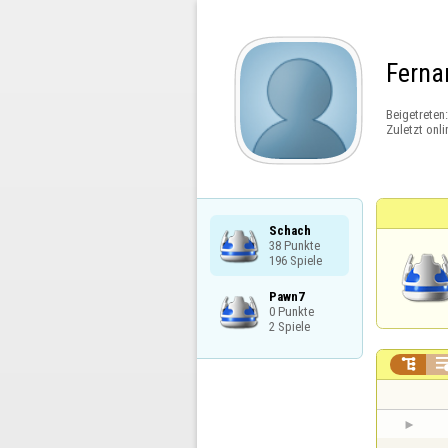
Ferna
Beigetreten
Zuletzt onli
Schach

38 Punkte

196 Spiele
Pawn7

0 Punkte

2 Spiele
