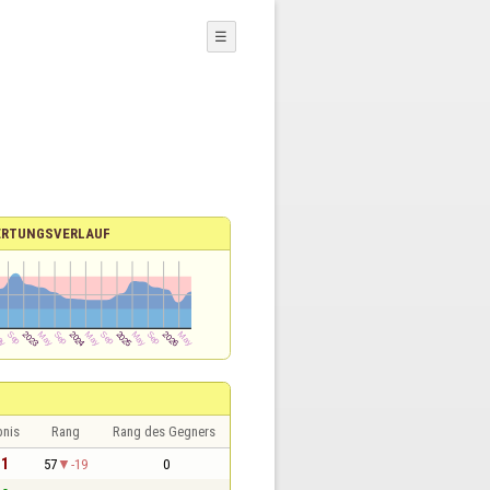
☰
RTUNGSVERLAUF
bnis
Rang
Rang des Gegners
 1
57
-19
0