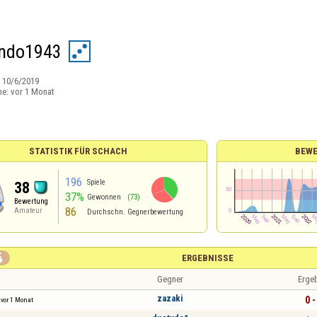
ndo1943
:
10/6/2019
ne:
vor 1 Monat
STATISTIK FÜR SCHACH
BEWE
196
Spiele
38
37%
Gewonnen
(73)
Bewertung
86
Amateur
Durchschn. Gegnerbewertung

ERGEBNISSE
Gegner
Erge
zazaki
0 -
vor 1 Monat