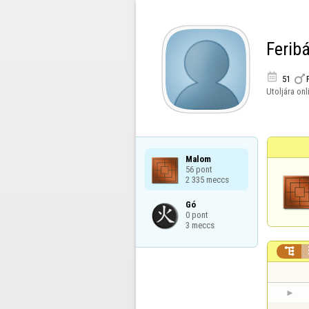
Ferib


51
Utoljára onl
Malom

56 pont

2 335 meccs
Gó

0 pont

3 meccs
