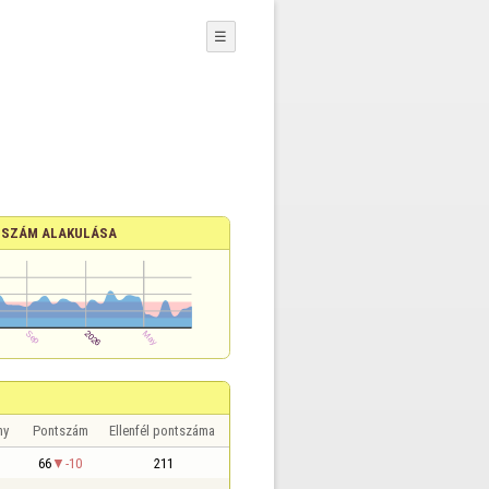
☰
SZÁM ALAKULÁSA
ny
Pontszám
Ellenfél pontszáma
66
-10
211