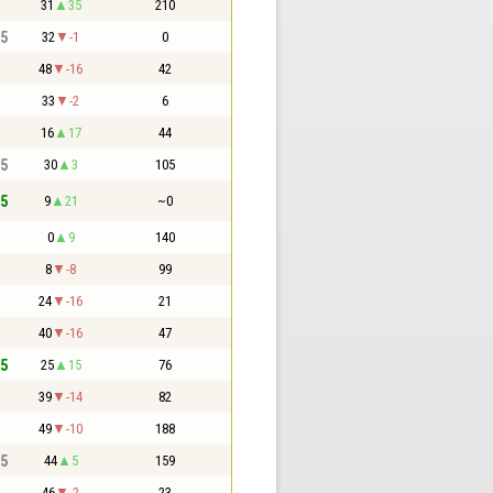
31
35
210
,5
32
-1
0
48
-16
42
33
-2
6
16
17
44
,5
30
3
105
,5
9
21
~0
0
9
140
8
-8
99
24
-16
21
40
-16
47
,5
25
15
76
39
-14
82
49
-10
188
,5
44
5
159
46
-2
23