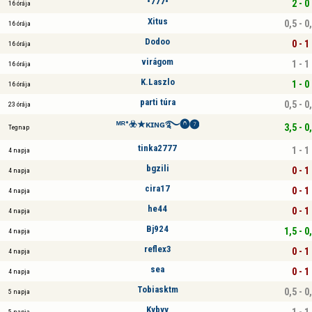
•777•
2 - 0
16 órája
Xitus
0,5 - 0
16 órája
Dodoo
0 - 1
16 órája
virágom
1 - 1
16 órája
K.Laszlo
1 - 0
16 órája
parti túra
0,5 - 0
23 órája
ᴹᴿ°☣️★ᴋɪɴɢ࿐⓿❼
3,5 - 0
Tegnap
tinka2777
1 - 1
4 napja
bgzili
0 - 1
4 napja
cira17
0 - 1
4 napja
he44
0 - 1
4 napja
Bj924
1,5 - 0
4 napja
reflex3
0 - 1
4 napja
sea
0 - 1
4 napja
Tobiasktm
0,5 - 0
5 napja
Kybyy
1 - 1
5 napja