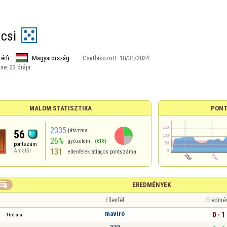
ácsi
Férfi
Magyarország
Csatlakozott:
10/31/2024
ine:
23 órája
MALOM STATISZTIKA
PONT
2335
játszma
56
26%
győzelem
(618)
pontszám
131
Amatőr
ellenfelek átlagos pontszáma

EREDMÉNYEK
Ellenfél
Eredmé
maviró
0 - 1
16 órája