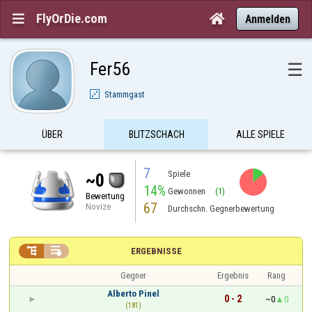
FlyOrDie.com


Anmelden
Fer56
☰
Stammgast
ÜBER
BLITZSCHACH
ALLE SPIELE
7
Spiele
~0
14%
Gewonnen
(1)
Bewertung
67
Novize
Durchschn. Gegnerbewertung


ERGEBNISSE
Gegner
Ergebnis
Rang
Alberto Pinel
0 - 2
~0
0
(181)