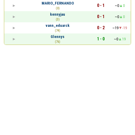
MARIO_FERNANDO
0 - 1
~0
0
(0)
kennyjau
0 - 1
~0
0
(3)
vann_eduarck
0 - 2
~19
-19
(74)
Glennys
1 - 0
~0
19
(76)