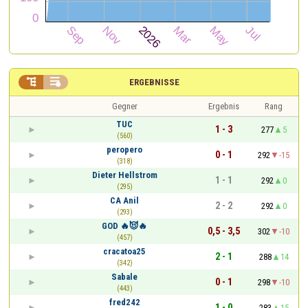


ERGEBNISSE
Gegner
Ergebnis
Rang
TUC
1 - 3
277
5
(560)
peropero
0 - 1
292
-15
(318)
Dieter Hellstrom
1 - 1
292
0
(295)
CA Anil
2 - 2
292
0
(293)
GOD 🔥😈🔥
0,5 - 3,5
302
-10
(457)
cracatoa25
2 - 1
288
14
(342)
Sabale
0 - 1
298
-10
(443)
fred242
1 - 0
283
15