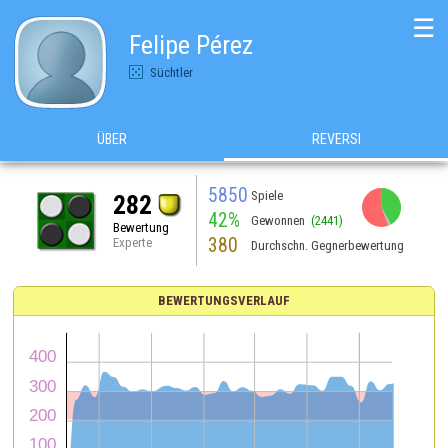
☰
Felipe Pérez
Süchtler
ÜBER
REVERSI
5850
Spiele
282
42%
Gewonnen
(2441)
Bewertung
380
Experte
Durchschn. Gegnerbewertung
BEWERTUNGSVERLAUF