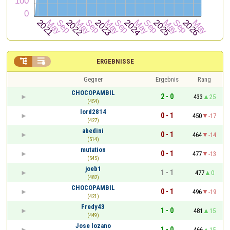


ERGEBNISSE
Gegner
Ergebnis
Rang
CHOCOPAMBIL
2 - 0
433
25
(454)
lord2814
0 - 1
450
-17
(427)
abedini
0 - 1
464
-14
(514)
mutation
0 - 1
477
-13
(545)
joeb1
1 - 1
477
0
(482)
CHOCOPAMBIL
0 - 1
496
-19
(421)
Fredy43
1 - 0
481
15
(449)
Jose lozano
1 - 0
466
15