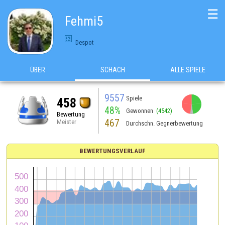
☰
Fehmi5
Despot
ÜBER
SCHACH
ALLE SPIELE
9557
Spiele
458
48%
Gewonnen
(4542)
Bewertung
467
Meister
Durchschn. Gegnerbewertung
BEWERTUNGSVERLAUF