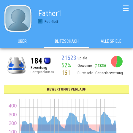
☰
Father1
Fod-Gott
ÜBER
BLITZSCHACH
ALLE SPIELE
21623
Spiele
184
52%
Gewonnen
(11325)
Bewertung
161
Fortgeschritten
Durchschn. Gegnerbewertung
BEWERTUNGSVERLAUF