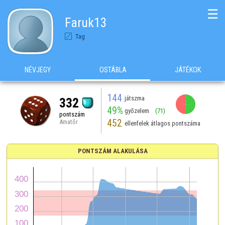
☰
Faruk13
Tag
NÉVJEGY
OSTÁBLA
JÁTÉKOK
144
játszma
332
49%
győzelem
(71)
pontszám
452
Amatőr
ellenfelek átlagos pontszáma
PONTSZÁM ALAKULÁSA