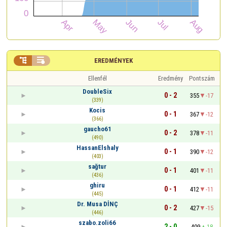


EREDMÉNYEK
Ellenfél
Eredmény
Pontszám
DoubleSix
0 - 2
355
-17
(339)
Kocis
0 - 1
367
-12
(366)
gaucho61
0 - 2
378
-11
(490)
HassanElshaly
0 - 1
390
-12
(403)
sağtur
0 - 1
401
-11
(436)
ghiru
0 - 1
412
-11
(445)
Dr. Musa DİNÇ
0 - 2
427
-15
(446)
szabo.zoli66
2 - 0
409
18