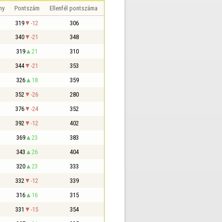
ny
Pontszám
Ellenfél pontszáma
319
-12
306
340
-21
348
319
21
310
344
-21
353
326
18
359
352
-26
280
376
-24
352
392
-12
402
369
23
383
343
26
404
320
23
333
332
-12
339
316
16
315
331
-15
354