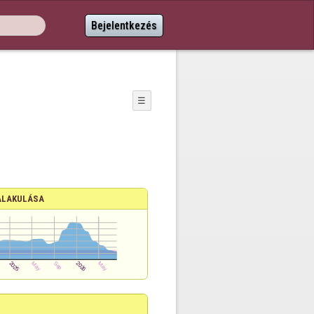
Bejelentkezés
☰
ALAKULÁSA