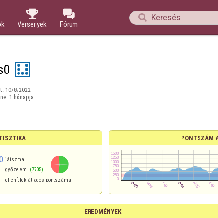



ok
Versenyek
Fórum
s0
t:
10/8/2022
ine:
1 hónapja
TISZTIKA
PONTSZÁM 
0
játszma
győzelem
(7705)
ellenfelek átlagos pontszáma
EREDMÉNYEK