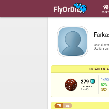

Játék
Farka
Csatlakozot
Utoljára onl
OSTÁBLA STA
1490
279
52%
pontszám
352
Amatőr

