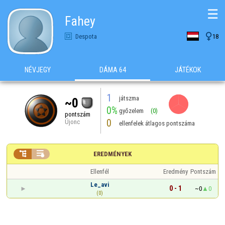
☰
Fahey

Despota
18
NÉVJEGY
DÁMA 64
JÁTÉKOK
1
játszma
~0
0%
győzelem
(0)
pontszám
0
Újonc
ellenfelek átlagos pontszáma


EREDMÉNYEK
Ellenfél
Eredmény
Pontszám
Le_avi
0 - 1
~0
0
(0)