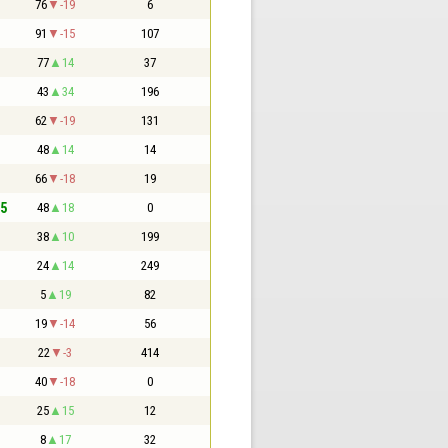
76
-19
6
91
-15
107
77
14
37
43
34
196
62
-19
131
48
14
14
66
-18
19
,5
48
18
0
38
10
199
24
14
249
5
19
82
19
-14
56
22
-3
414
40
-18
0
25
15
12
8
17
32