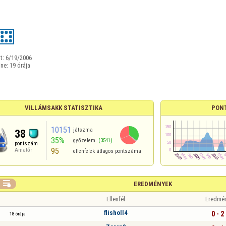
t:
6/19/2006
ine:
19 órája
VILLÁMSAKK STATISZTIKA
PON
10151
játszma
38
35%
győzelem
(3541)
pontszám
95
Amatőr
ellenfelek átlagos pontszáma

EREDMÉNYEK
Ellenfél
Eredmé
flisholl4
0 - 2
18 órája