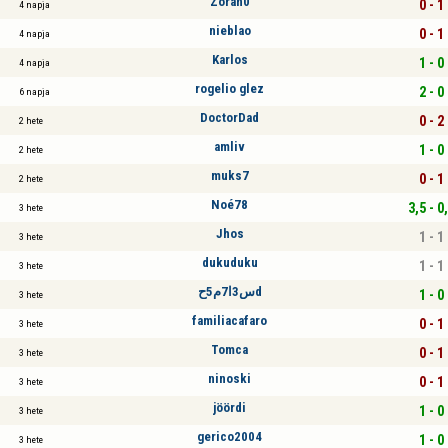
Zoran0
0 - 1
4 napja
nieblao
0 - 1
4 napja
Karlos
1 - 0
4 napja
rogelio glez
2 - 0
6 napja
DoctorDad
0 - 2
2 hete
amliv
1 - 0
2 hete
muks7
0 - 1
2 hete
Noé78
3,5 - 0
3 hete
Jhos
1 - 1
3 hete
dukuduku
1 - 1
3 hete
س3ا7م5حd
1 - 0
3 hete
familiacafaro
0 - 1
3 hete
Tomca
0 - 1
3 hete
ninoski
0 - 1
3 hete
jöördi
1 - 0
3 hete
gerico2004
1 - 0
3 hete