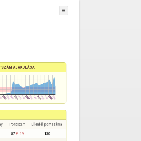
☰
TSZÁM ALAKULÁSA
ny
Pontszám
Ellenfél pontszáma
57
-19
130