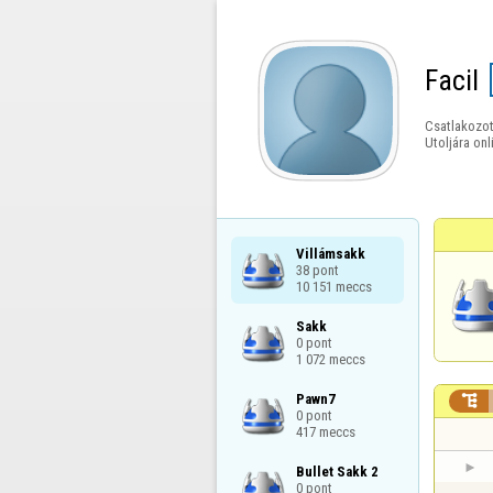
Facil
Csatlakozot
Utoljára onl
Villámsakk

38 pont

10 151 meccs
Sakk

0 pont

1 072 meccs
Pawn7


0 pont

417 meccs
Bullet Sakk 2

0 pont
