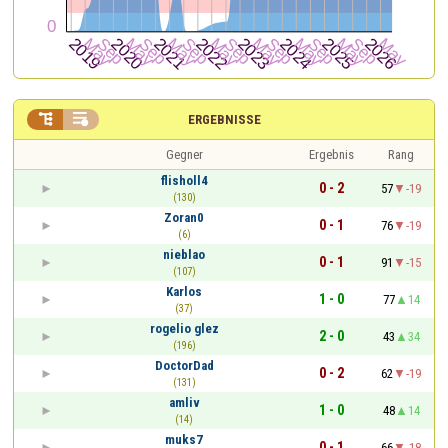


ERGEBNISSE
Gegner
Ergebnis
Rang
flisholl4
0 - 2
57
-19
(130)
Zoran0
0 - 1
76
-19
(6)
nieblao
0 - 1
91
-15
(107)
Karlos
1 - 0
77
14
(37)
rogelio glez
2 - 0
43
34
(196)
DoctorDad
0 - 2
62
-19
(131)
amliv
1 - 0
48
14
(14)
muks7
0 - 1
66
-18