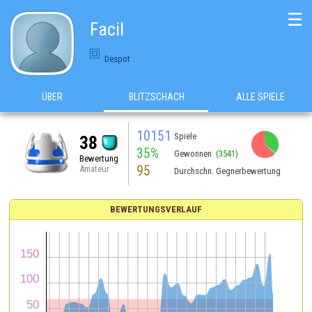
☰
Facil
Despot
ÜBER
BLITZSCHACH
ALLE SPIELE
10151
Spiele
38
35%
Gewonnen
(3541)
Bewertung
95
Amateur
Durchschn. Gegnerbewertung
BEWERTUNGSVERLAUF