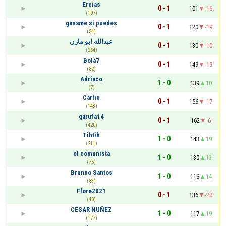
Ercias
0 - 1
101
-16
(107)
ganame si puedes
0 - 1
120
-19
(54)
عبدالله ابو مازن
0 - 1
130
-10
(264)
Bola7
0 - 1
149
-19
(82)
Adriaco
1 - 0
139
10
(7)
Carlin
0 - 1
156
-17
(143)
garufa14
0 - 1
162
-6
(420)
Tihtih
1 - 0
143
19
(211)
el comunista
1 - 0
130
13
(75)
Brunno Santos
1 - 0
116
14
(83)
Flore2021
0 - 1
136
-20
(40)
CESAR NUÑEZ
1 - 0
117
19
(177)