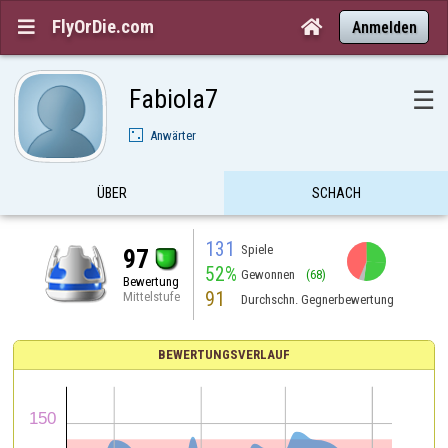
FlyOrDie.com


Anmelden
Fabiola7
☰
Anwärter
ÜBER
SCHACH
131
Spiele
97
52%
Gewonnen
(68)
Bewertung
91
Mittelstufe
Durchschn. Gegnerbewertung
BEWERTUNGSVERLAUF