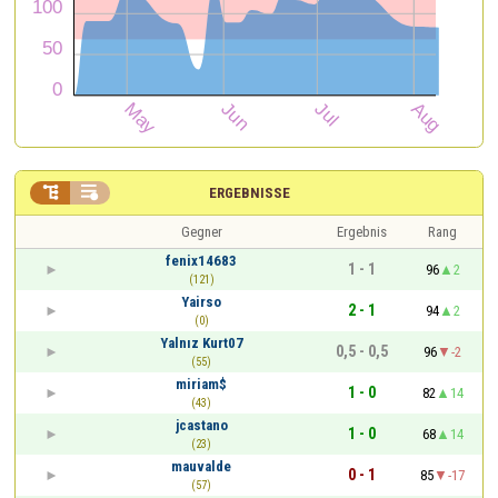


ERGEBNISSE
Gegner
Ergebnis
Rang
fenix14683
1 - 1
96
2
(121)
Yairso
2 - 1
94
2
(0)
Yalnız Kurt07
0,5 - 0,5
96
-2
(55)
miriam$
1 - 0
82
14
(43)
jcastano
1 - 0
68
14
(23)
mauvalde
0 - 1
85
-17
(57)