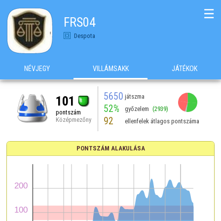
☰
FRS04
Despota
NÉVJEGY
VILLÁMSAKK
JÁTÉKOK
5650
játszma
101
52%
győzelem
(2939)
pontszám
92
Középmezőny
ellenfelek átlagos pontszáma
PONTSZÁM ALAKULÁSA