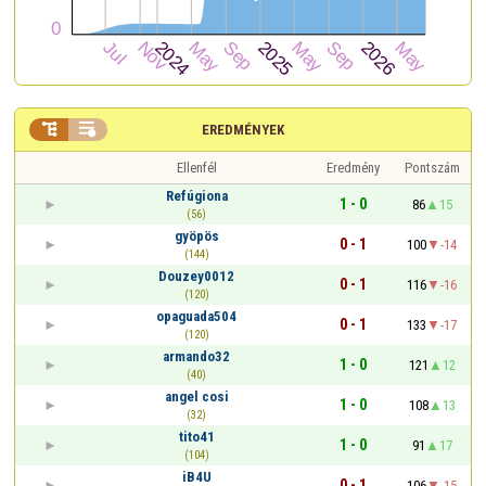


EREDMÉNYEK
Ellenfél
Eredmény
Pontszám
Refúgiona
1 - 0
86
15
(56)
gyöpös
0 - 1
100
-14
(144)
Douzey0012
0 - 1
116
-16
(120)
opaguada504
0 - 1
133
-17
(120)
armando32
1 - 0
121
12
(40)
angel cosi
1 - 0
108
13
(32)
tito41
1 - 0
91
17
(104)
iB4U
0 - 1
106
-15