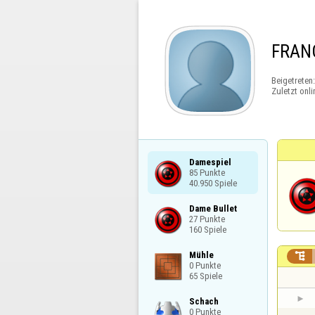
FRAN
Beigetreten
Zuletzt onli
Damespiel

85 Punkte

40.950 Spiele
Dame Bullet

27 Punkte

160 Spiele
Mühle


0 Punkte

65 Spiele
Schach

0 Punkte
