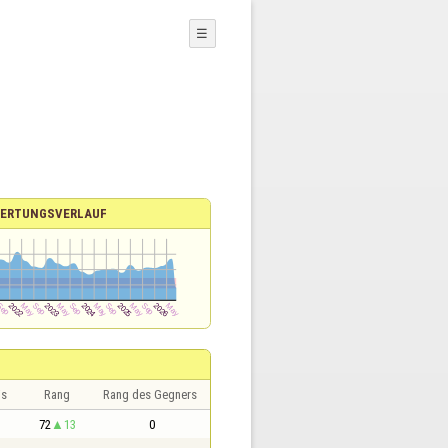
☰
ERTUNGSVERLAUF
is
Rang
Rang des Gegners
72
13
0