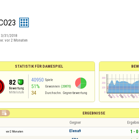
CO23
:
3/31/2018
ne:
vor 2 Monaten
STATISTIK FÜR DAMESPIEL
BEW
40950
Spiele
82
51%
Gewonnen
(20870)
Bewertung
34
Mittelstufe
Durchschn. Gegnerbewertung

ERGEBNISSE
Gegner
Ergebn
Elena9
1 - 0
vor 2 Monaten