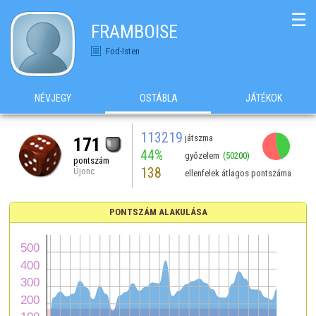
☰
FRAMBOISE
Fod-Isten
NÉVJEGY
OSTÁBLA
JÁTÉKOK
113219
játszma
171
44%
győzelem
(50200)
pontszám
138
Újonc
ellenfelek átlagos pontszáma
PONTSZÁM ALAKULÁSA