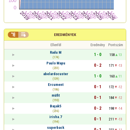


EREDMÉNYEK
Ellenfél
Eredmény
Pontszám
Radu M
1 - 0
158
13
(174)
Paulo Mapu
0 - 2
171
-13
(233)
abelardocuster
1 - 0
160
11
(139)
Ercument
0 - 1
172
-12
(186)
müfit
0 - 1
184
-12
(190)
Başak5
0 - 2
198
-14
(236)
irisha.7
0 - 1
211
-13
(194)
superback
0 - 1
222
-11