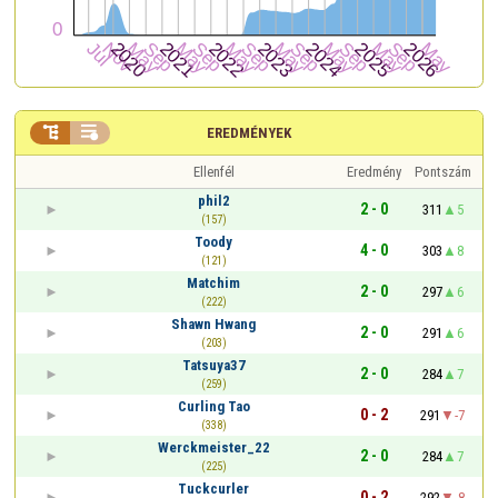


EREDMÉNYEK
Ellenfél
Eredmény
Pontszám
phil2
2 - 0
311
5
(157)
Toody
4 - 0
303
8
(121)
Matchim
2 - 0
297
6
(222)
Shawn Hwang
2 - 0
291
6
(203)
Tatsuya37
2 - 0
284
7
(259)
Curling Tao
0 - 2
291
-7
(338)
Werckmeister_22
2 - 0
284
7
(225)
Tuckcurler
0 - 2
292
-8