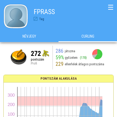
☰
FPRASS
Tag
NÉVJEGY
CURLING
286
játszma
272
59%
győzelem
(170)
pontszám
229
Profi
ellenfelek átlagos pontszáma
PONTSZÁM ALAKULÁSA