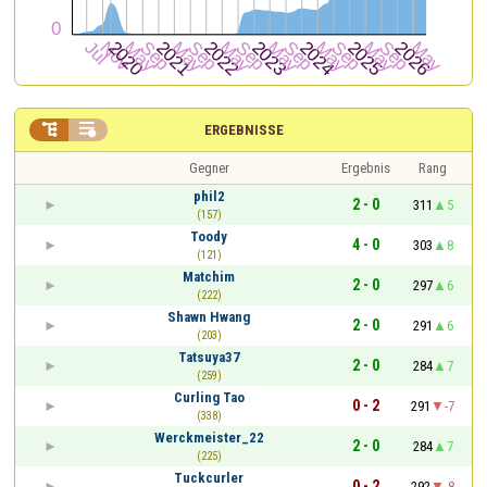


ERGEBNISSE
Gegner
Ergebnis
Rang
phil2
2 - 0
311
5
(157)
Toody
4 - 0
303
8
(121)
Matchim
2 - 0
297
6
(222)
Shawn Hwang
2 - 0
291
6
(203)
Tatsuya37
2 - 0
284
7
(259)
Curling Tao
0 - 2
291
-7
(338)
Werckmeister_22
2 - 0
284
7
(225)
Tuckcurler
0 - 2
292
-8