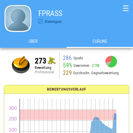
☰
FPRASS
Stammgast
ÜBER
CURLING
286
Spiele
273
59%
Gewonnen
(170)
Bewertung
229
Professional
Durchschn. Gegnerbewertung
BEWERTUNGSVERLAUF