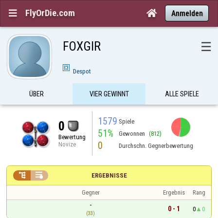
FlyOrDie.com


Anmelden
FOXGIR
☰
Despot
ÜBER
VIER GEWINNT
ALLE SPIELE
1579
Spiele
0
51%
Gewonnen
(812)
Bewertung
0
Novize
Durchschn. Gegnerbewertung


ERGEBNISSE
Gegner
Ergebnis
Rang
-
0 - 1
0
0
(33)