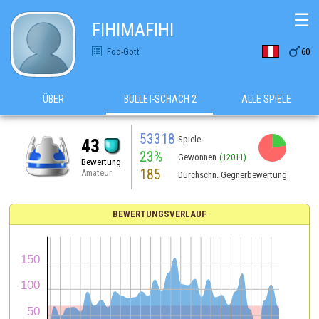
☰
FIHIMAFIHI

Fod-Gott
60
ÜBER
BULLET-SCHACH 2
ALLE SPIELE
53318
Spiele
43
23%
Gewonnen
(12011)
Bewertung
185
Amateur
Durchschn. Gegnerbewertung
BEWERTUNGSVERLAUF