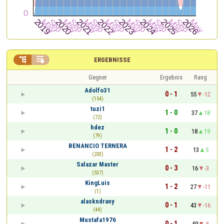


ERGEBNISSE
Gegner
Ergebnis
Rang
Adolfo31
0 - 1
55
-12
(154)
tuzi1
1 - 0
37
18
(72)
hdez
1 - 0
18
19
(79)
BENANCIO TERNERA
1 - 2
13
5
(203)
Salazar Master
0 - 3
16
-3
(537)
KingLuis
1 - 2
27
-11
(1)
alaskndrany
0 - 1
43
-16
(44)
Mustafa1976
0 - 1
49
-6