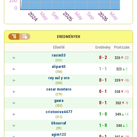


EREDMÉNYEK
Ellenfél
Eredmény
Pontszám
rasim53
0 - 2
326
-22
(351)
alipar65
1 - 1
323
3
(366)
rey aul y oro
0 - 1
339
-16
(345)
cesar montero
0 - 1
354
-15
(379)
gaara
0 - 1
363
-9
(532)
cristovive4477
1 - 0
349
14
(312)
Ghourraf
1 - 0
344
5
(39)
agim123
0 - 1
362
-18