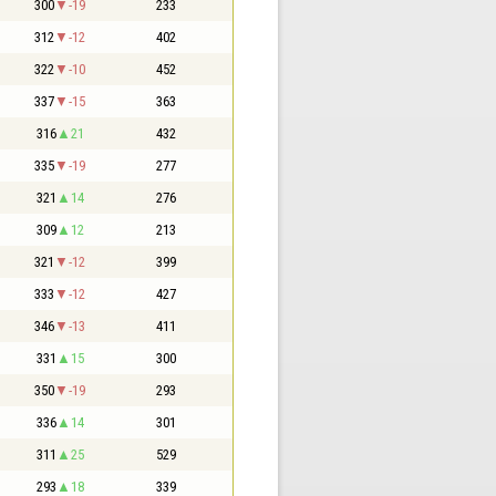
300
-19
233
312
-12
402
322
-10
452
337
-15
363
316
21
432
335
-19
277
321
14
276
309
12
213
321
-12
399
333
-12
427
346
-13
411
331
15
300
350
-19
293
336
14
301
311
25
529
293
18
339