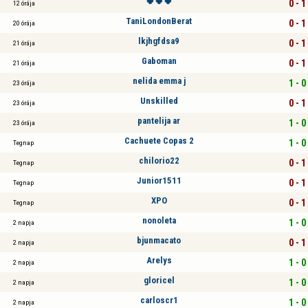
🍀🍀🍀
0 - 1
12 órája
TaniLondonBerat
0 - 1
20 órája
lkjhgfdsa9
0 - 1
21 órája
Gaboman
0 - 1
21 órája
nelida emma j
1 - 0
23 órája
Unskilled
0 - 1
23 órája
pantelija ar
1 - 0
23 órája
Cachuete Copas 2
1 - 0
Tegnap
chilorio22
0 - 1
Tegnap
Junior1511
0 - 1
Tegnap
XPO
0 - 1
Tegnap
nonoleta
1 - 0
2 napja
bjunmacato
0 - 1
2 napja
Arelys
1 - 0
2 napja
gloricel
1 - 0
2 napja
carloscr1
1 - 0
2 napja