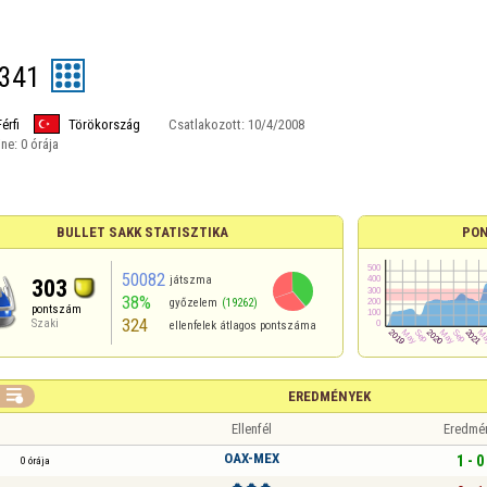
341
Férfi
Törökország
Csatlakozott:
10/4/2008
ine:
0 órája
BULLET SAKK STATISZTIKA
PON
50082
játszma
303
38%
győzelem
(19262)
pontszám
324
Szaki
ellenfelek átlagos pontszáma

EREDMÉNYEK
Ellenfél
Eredmé
OAX-MEX
1 - 0
0 órája