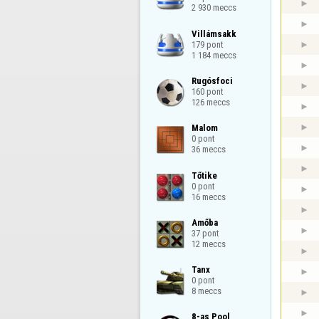
2 930 meccs
Villámsakk

179 pont

1 184 meccs
Rugósfoci

160 pont

126 meccs
Malom

0 pont

36 meccs
Tőtike

0 pont

16 meccs
Amőba

37 pont

12 meccs
Tanx

0 pont

8 meccs
8-as Pool
