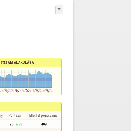
☰
TSZÁM ALAKULÁSA
ny
Pontszám
Ellenfél pontszáma
281
22
409