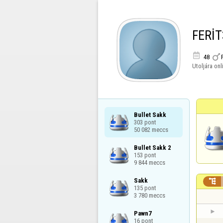
FERİT


48
Utoljára onl
Bullet Sakk

303 pont

50 082 meccs
Bullet Sakk 2

153 pont

9 844 meccs
Sakk


135 pont

3 780 meccs
Pawn7

16 pont
