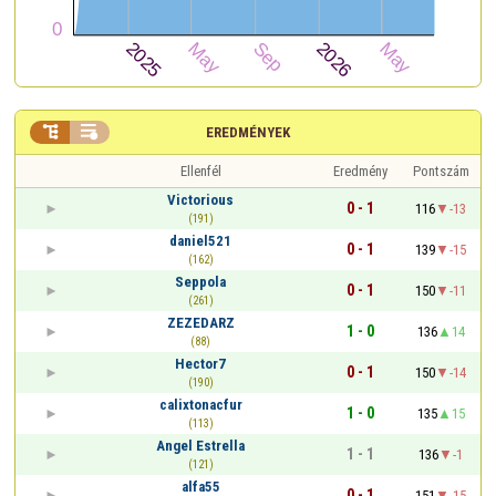


EREDMÉNYEK
Ellenfél
Eredmény
Pontszám
Victorious
0 - 1
116
-13
(191)
daniel521
0 - 1
139
-15
(162)
Seppola
0 - 1
150
-11
(261)
ZEZEDARZ
1 - 0
136
14
(88)
Hector7
0 - 1
150
-14
(190)
calixtonacfur
1 - 0
135
15
(113)
Angel Estrella
1 - 1
136
-1
(121)
alfa55
0 - 1
151
-15