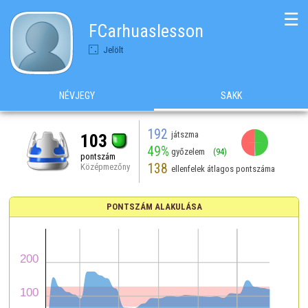
☰
FCarhuaslesson
Jelölt
NÉVJEGY
SAKK
192
játszma
103
49%
győzelem
(94)
pontszám
138
Középmezőny
ellenfelek átlagos pontszáma
PONTSZÁM ALAKULÁSA