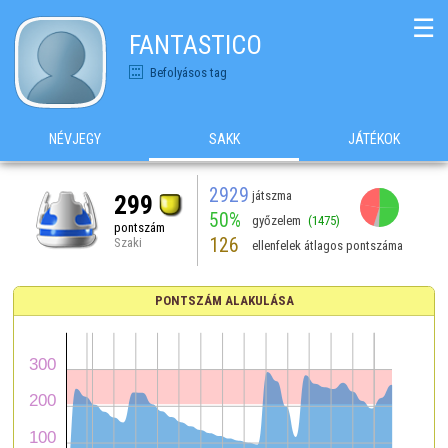
☰
FANTASTICO
Befolyásos tag
NÉVJEGY
SAKK
JÁTÉKOK
2929
játszma
299
50%
győzelem
(1475)
pontszám
126
Szaki
ellenfelek átlagos pontszáma
PONTSZÁM ALAKULÁSA