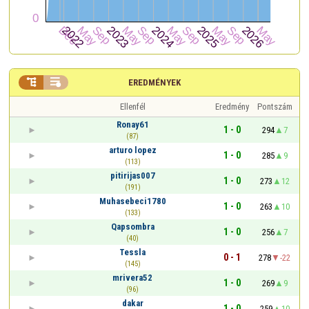


EREDMÉNYEK
Ellenfél
Eredmény
Pontszám
Ronay61
1 - 0
294
7
(87)
arturo lopez
1 - 0
285
9
(113)
pitirijas007
1 - 0
273
12
(191)
Muhasebeci1780
1 - 0
263
10
(133)
Qapsombra
1 - 0
256
7
(40)
Tessla
0 - 1
278
-22
(145)
mrivera52
1 - 0
269
9
(96)
dakar
1 - 0
259
10