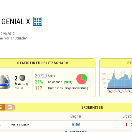
 GENIAL X
:
2/9/2017
ne:
vor 17 Stunden
STATISTIK FÜR BLITZSCHACH
BE
30720
Spiele
2
31%
Gewonnen
(9424)
Bewertung
117
Novize
Durchschn. Gegnerbewertung


ERGEBNISSE
Gegner
Ergeb
Bital
1 - 
vor 16 Stunden