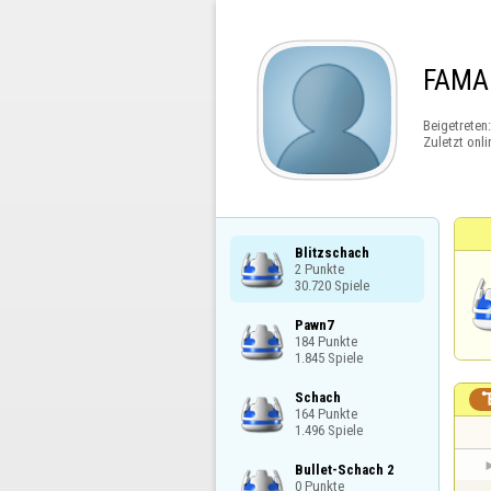
FAMA
Beigetreten
Zuletzt onli
Blitzschach

2 Punkte

30.720 Spiele
Pawn7

184 Punkte

1.845 Spiele
Schach

164 Punkte

1.496 Spiele
Bullet-Schach 2

0 Punkte
