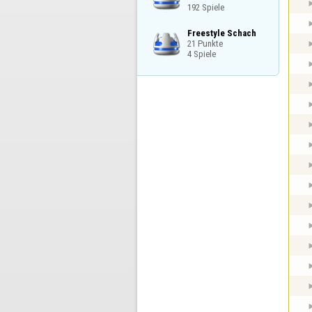
192 Spiele
Freestyle Schach

21 Punkte

4 Spiele