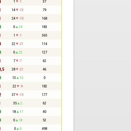
4
1
-1
37
1
14
-13
79
1
24
-10
168
0
0
24
183
1
1
-1
365
3
22
-21
114
0
0
22
127
1
7
-7
62
3,5
28
-21
46
0
13
15
0
1
22
-9
182
2
37
-15
177
1
35
2
62
0
18
17
40
0
0
18
52
1
0
0
498