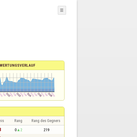
☰
WERTUNGSVERLAUF
nis
Rang
Rang des Gegners
3
0
2
219