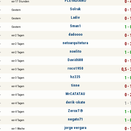
PLEYADIANO
0 - 
vor 17 Stunden
Solrak
0 - 
Gestern
Ladiv
0 - 
Gestern
Sman1
1 - 
Gestern
dadoooo
0 - 
vor 2 Tagen
netoarquitetura
0 - 
vor 2 Tagen
noelito
1 - 
vor 2 Tagen
David688
0 - 
vor 3 Tagen
roco1950
0,5 - 
vor 3 Tagen
hz225
1 - 
vor 3 Tagen
tinne
0 - 
vor 4 Tagen
MrCATATAU
0 - 
vor 4 Tagen
derik-skate
1 - 
vor 4 Tagen
ZeroxT®
1 - 
vor 4 Tagen
negato71
1 - 
vor 4 Tagen
jorge vergara
0 - 
vor 1 Woche