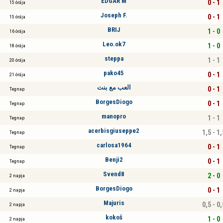
EDGAR M
0 - 1
15 órája
Joseph F.
0 - 1
15 órája
BRIJ
1 - 0
16 órája
Leo.ok7
1 - 0
18 órája
steppa
1 - 1
20 órája
pako45
0 - 1
21 órája
العب مع بنت
0 - 1
Tegnap
BorgesDiogo
0 - 1
Tegnap
manopro
1 - 1
Tegnap
acerbisgiuseppe2
1,5 - 1,
Tegnap
carlosa1964
0 - 1
Tegnap
Benji2
0 - 1
Tegnap
Svend8
2 - 0
2 napja
BorgesDiogo
0 - 1
2 napja
Majuris
0,5 - 0,
2 napja
kokoš
1 - 0
2 napja