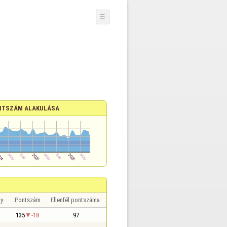
☰
NTSZÁM ALAKULÁSA
y
Pontszám
Ellenfél pontszáma
135
-18
97