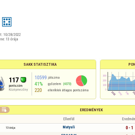
t:
10/28/2022
ine:
13 órája
SAKK STATISZTIKA
PO
10599
játszma
117
41%
győzelem
(4373)
pontszám
220
Középmezőny
ellenfelek átlagos pontszáma

EREDMÉNYEK
Ellenfél
Eredmén
Matyuli
0 - 1
13 órája