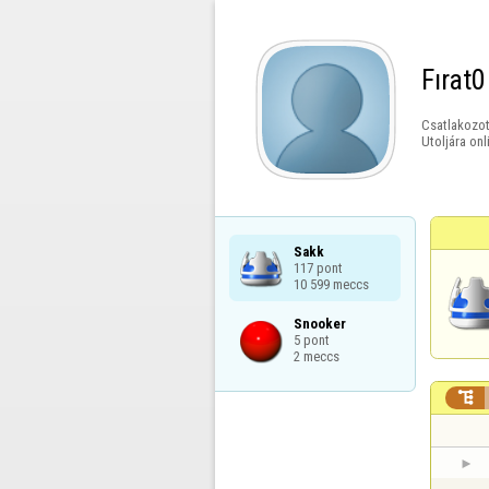
Fırat0
Csatlakozot
Utoljára onl
Sakk

117 pont

10 599 meccs
Snooker

5 pont

2 meccs
