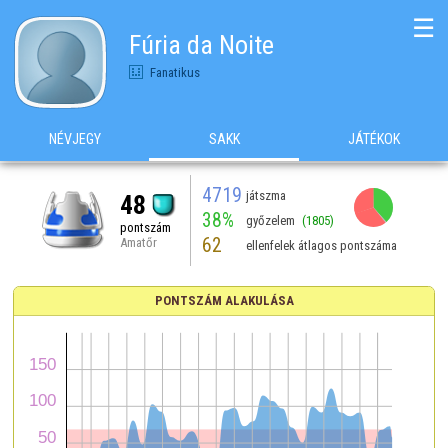
☰
Fúria da Noite
Fanatikus
NÉVJEGY
SAKK
JÁTÉKOK
4719
játszma
48
38%
győzelem
(1805)
pontszám
62
Amatőr
ellenfelek átlagos pontszáma
PONTSZÁM ALAKULÁSA