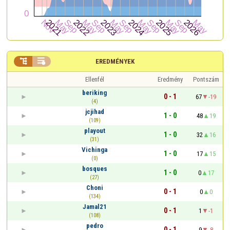


EREDMÉNYEK
Ellenfél
Eredmény
Pontszám
beriking
0 - 1
67
-19
(4)
jcjihad
1 - 0
48
19
(109)
playout
1 - 0
32
16
(31)
Vichinga
1 - 0
17
15
(0)
bosques
1 - 0
0
17
(27)
Choni
0 - 1
0
0
(134)
Jamal21
0 - 1
1
-1
(108)
pedro
0 - 1
9
-8